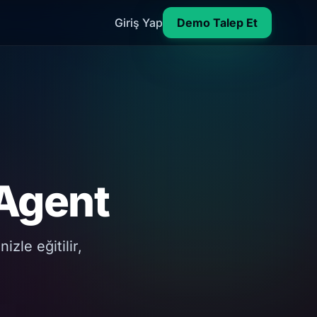
Giriş Yap
Demo Talep Et
Agent
izle eğitilir,