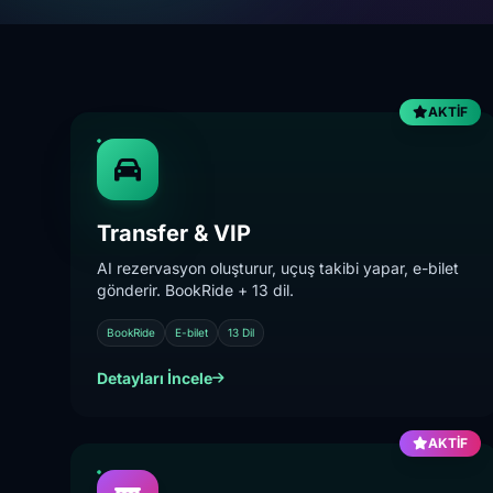
AKTİF
Transfer & VIP
AI rezervasyon oluşturur, uçuş takibi yapar, e-bilet
gönderir. BookRide + 13 dil.
BookRide
E-bilet
13 Dil
Detayları İncele
AKTİF