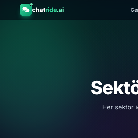
chat
ride
.ai
Ge
Sekt
Her sektör iç