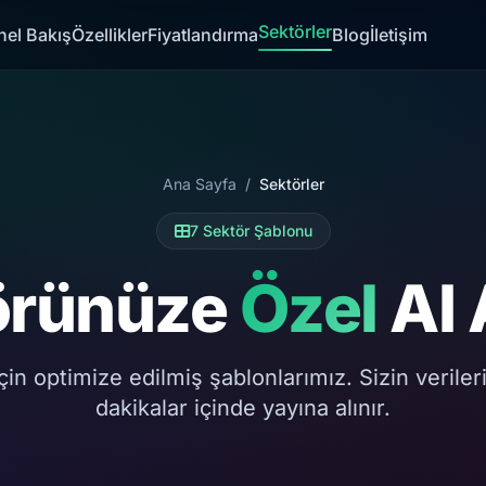
Sektörler
nel Bakış
Özellikler
Fiyatlandırma
Blog
İletişim
Ana Sayfa
/
Sektörler
7 Sektör Şablonu
örünüze
Özel
AI 
in optimize edilmiş şablonlarımız. Sizin verilerin
dakikalar içinde yayına alınır.