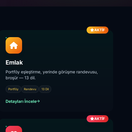
AKTİF
Emlak
Portföy eşleştirme, yerinde görüşme randevusu,
broşür — 13 dil.
Portföy
Randevu
13 Dil
Detayları İncele
AKTİF