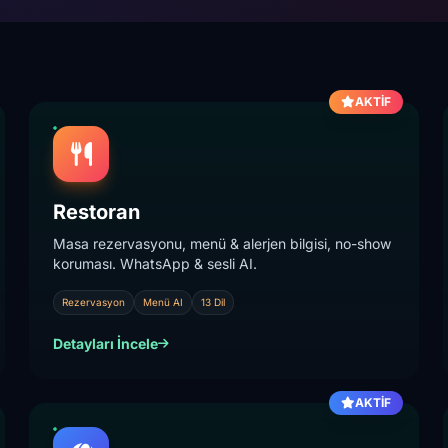
AKTİF
Restoran
Masa rezervasyonu, menü & alerjen bilgisi, no-show
koruması. WhatsApp & sesli AI.
Rezervasyon
Menü AI
13 Dil
Detayları İncele
AKTİF