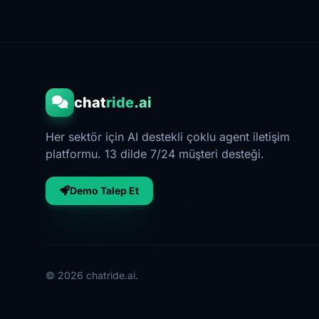
chat
ride
.ai
Her sektör için AI destekli çoklu agent iletişim
platformu. 13 dilde 7/24 müşteri desteği.
Demo Talep Et
©
2026
chatride.ai.