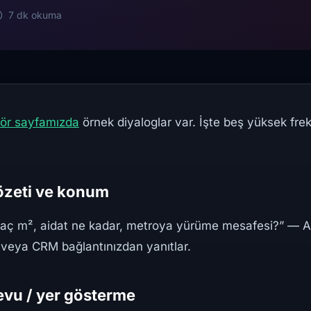
7 dk okuma
tör sayfamızda
örnek diyaloglar var. İşte beş yüksek frek
 özeti ve konum
kaç m², aidat ne kadar, metroya yürüme mesafesi?” — A
 veya CRM bağlantınızdan yanıtlar.
evu / yer gösterme