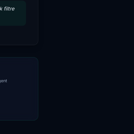
 filtre
gent