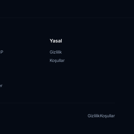
Yasal
IP
Gizlilik
Koşullar
er
Gizlilik
Koşullar