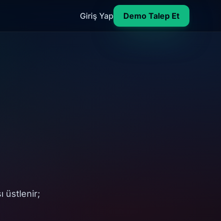
Giriş Yap
Demo Talep Et
ı üstlenir;