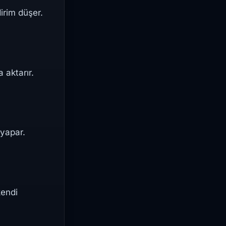
irim düşer.
 aktarır.
yapar.
kendi