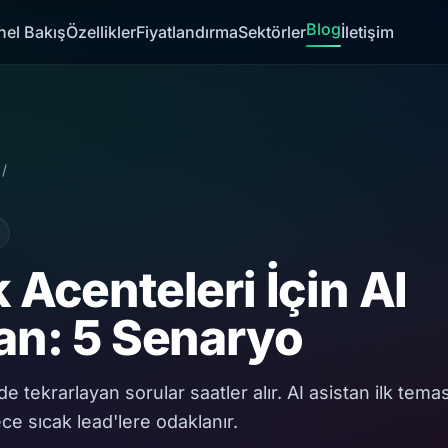
Blog
nel Bakış
Özellikler
Fiyatlandırma
Sektörler
İletişim
/
 Acenteleri İçin AI
an: 5 Senaryo
e tekrarlayan sorular saatler alır. AI asistan ilk temas
e sıcak lead'lere odaklanır.