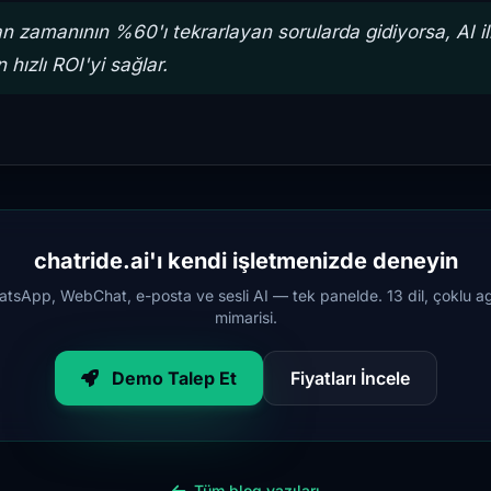
 zamanının %60'ı tekrarlayan sorularda gidiyorsa, AI ilk
 hızlı ROI'yi sağlar.
chatride.ai'ı kendi işletmenizde deneyin
tsApp, WebChat, e-posta ve sesli AI — tek panelde. 13 dil, çoklu a
mimarisi.
Demo Talep Et
Fiyatları İncele
Tüm blog yazıları