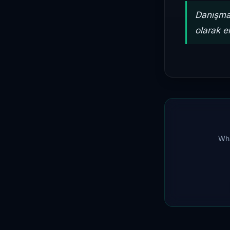
Danışman
olarak en
Wha