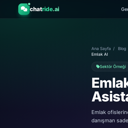
chat
ride
.ai
Ge
Ana Sayfa
/
Blog
Emlak AI
Sektör Örneği
Emlak
Asist
Emlak ofislerind
danışman sadec