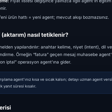
eme:
Fiyat listesi değişince yalnızca ilgili agent'ın eğitim
nir.
eni ürün hattı = yeni agent; mevcut akışı bozmazsınız.
(aktarım) nasıl tetiklenir?
nelden yapılandırılır: anahtar kelime, niyet (intent), dil 
endirme. Örneğin “fatura” geçen mesaj muhasebe agent'
on iptal” operasyon agent'ına gider.
şılama agent'ınız kısa ve sıcak kalsın; detayı uzman agent vers
k yanıt süresi kısalır.
erisi