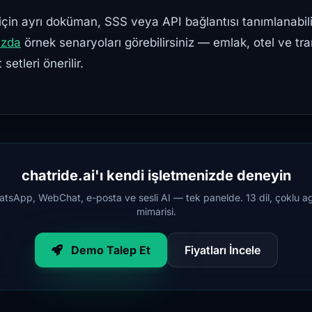
için ayrı doküman, SSS veya API bağlantısı tanımlanabili
ızda
örnek senaryoları görebilirsiniz — emlak, otel ve tra
 setleri önerilir.
chatride.ai'ı kendi işletmenizde deneyin
tsApp, WebChat, e-posta ve sesli AI — tek panelde. 13 dil, çoklu a
mimarisi.
Demo Talep Et
Fiyatları İncele