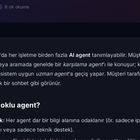
8 dk okuma
'da her işletme birden fazla
AI agent
tanımlayabilir. Müşte
eya aramada genelde bir
karşılama agent
'ı ile konuşur;
e sistem uygun
uzman agent
'a geçiş yapar. Müşteri tara
 bir sohbet gibi görünür.
oklu agent?
k:
Her agent dar bir bilgi alanına odaklanır (ör. sadece ip
sı veya sadece teknik destek).