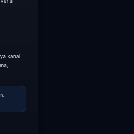
 verisi
veya kanal
ına,
in.