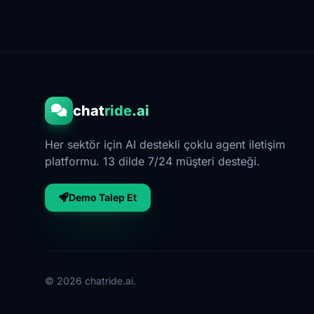
chat
ride
.ai
Her sektör için AI destekli çoklu agent iletişim
platformu. 13 dilde 7/24 müşteri desteği.
Demo Talep Et
©
2026
chatride.ai.