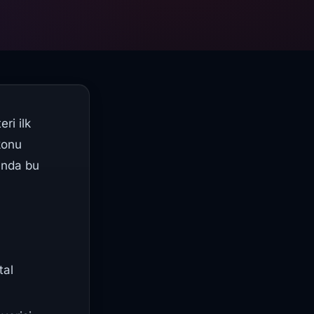
ri ilk
 konu
fında bu
tal