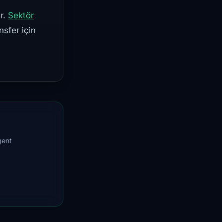
r.
Sektör
nsfer için
gent