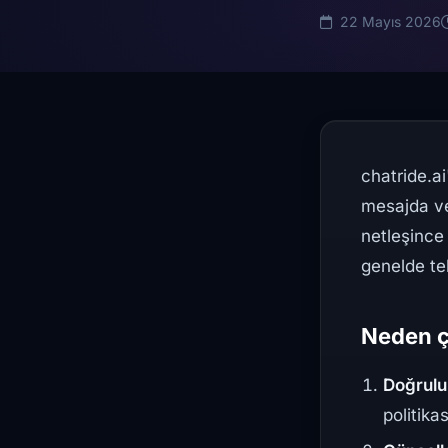
22 Mayıs 2026
chatride.ai
mesajda v
netleşinc
genelde tek
Neden ç
Doğrulu
politika