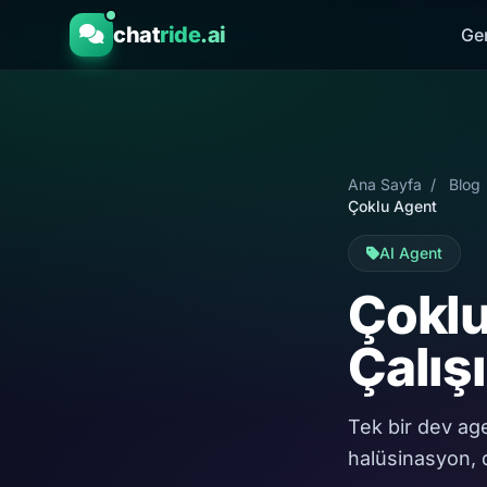
chat
ride
.ai
Ge
Ana Sayfa
/
Blog
Çoklu Agent
AI Agent
Çoklu
Çalış
Tek bir dev ag
halüsinasyon, 