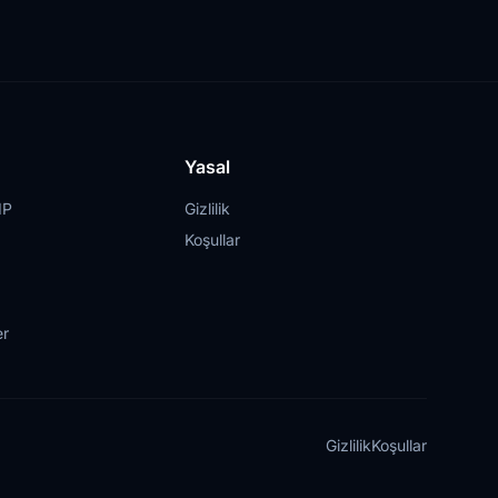
Yasal
IP
Gizlilik
Koşullar
er
Gizlilik
Koşullar