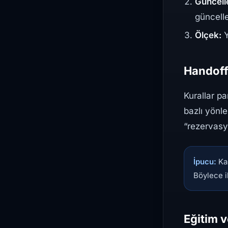
Güncell
güncelle
Ölçek:
Y
Handoff 
Kurallar pa
bazlı yönl
“rezervasy
İpucu:
Kar
Böylece il
Eğitim v