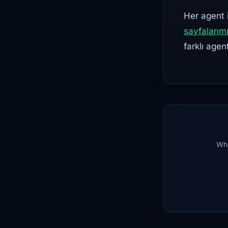
Her agent 
sayfalarım
farklı agent
Wha