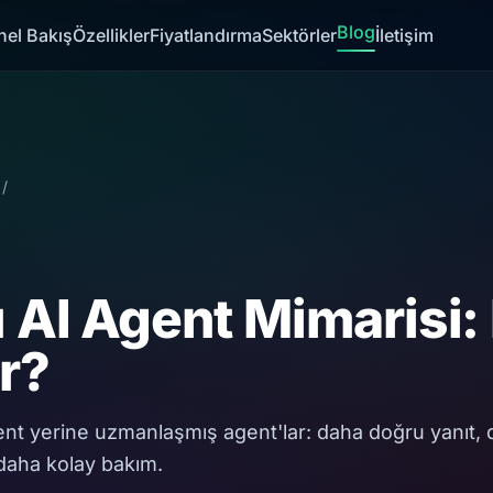
Blog
nel Bakış
Özellikler
Fiyatlandırma
Sektörler
İletişim
/
 AI Agent Mimarisi: 
ır?
ent yerine uzmanlaşmış agent'lar: daha doğru yanıt, 
daha kolay bakım.